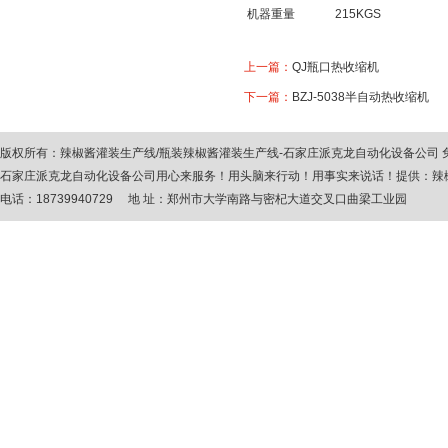
机器重量
215KGS
上一篇：
QJ瓶口热收缩机
下一篇：
BZJ-5038半自动热收缩机
版权所有：
辣椒酱灌装生产线
/
瓶装辣椒酱灌装生产线
-石家庄派克龙自动化设备公司
石家庄派克龙自动化设备公司用心来服务！用头脑来行动！用事实来说话！提供：
辣
电话：18739940729 地 址：郑州市大学南路与密杞大道交叉口曲梁工业园