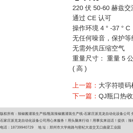
220 伏 50-60 赫
通过 CE 认可
操作环境 4 ° -37 ° C
无任何噪音，保护等级 
无需外供压缩空气
重量尺寸： 重量 5 公斤 ，
( 高 )
上一篇：
大字符喷码
下一篇：
QJ瓶口热
版权所有：
辣椒酱灌装生产线
/
瓶装辣椒酱灌装生产线
-石家庄派克龙自动化设备公司
石家庄派克龙自动化设备公司用心来服务！用头脑来行动！用事实来说话！提供：
辣
电话：18739940729 地 址：郑州市大学南路与密杞大道交叉口曲梁工业园